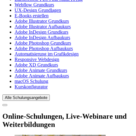
Webflow
Grundkurs
UX-Design Grundlagen
E-Books
erstellen
Adobe
Illustrator
Grundkurs
Adobe
Illustrator
Aufbaukurs
Adobe
InDesign
Grundkurs
Adobe
InDesign
Aufbaukurs
Adobe
Photoshop
Grundkurs
Adobe
Photoshop
Aufbaukurs
Automatisierung im Grafikdesign
Responsive Webdesign
Adobe XD Grundkurs
Adobe
Animate
Grundkurs
Adobe
Animate
Aufbaukurs
macOS
Schulung
Kurskonfigurator
Alle Schulungsangebote
Online
-Schulungen, Live-Webinare und
Weiterbildungen