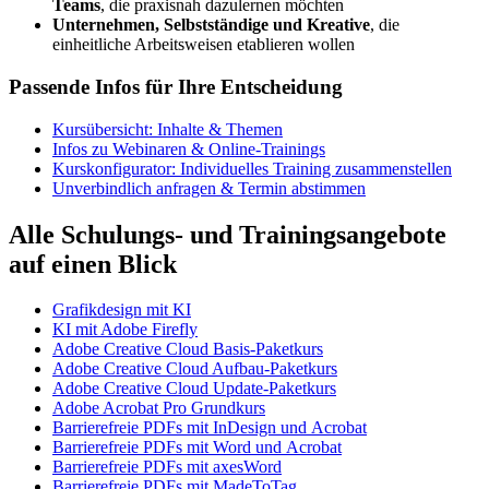
Teams
, die praxisnah dazulernen möchten
Unternehmen, Selbstständige und Kreative
, die
einheitliche Arbeitsweisen etablieren wollen
Passende Infos für Ihre Entscheidung
Kursübersicht: Inhalte & Themen
Infos zu Webinaren &
Online
-Trainings
Kurskonfigurator: Individuelles Training zusammenstellen
Unverbindlich anfragen & Termin abstimmen
Alle Schulungs- und Trainingsangebote
auf einen Blick
Grafikdesign mit KI
KI mit Adobe
Firefly
Adobe
Creative Cloud
Basis-Paketkurs
Adobe
Creative Cloud
Aufbau-Paketkurs
Adobe
Creative Cloud Update
-Paketkurs
Adobe Acrobat Pro Grundkurs
Barrierefreie PDFs mit
InDesign
und
Acrobat
Barrierefreie PDFs mit
Word
und
Acrobat
Barrierefreie PDFs mit
axesWord
Barrierefreie PDFs mit
MadeToTag