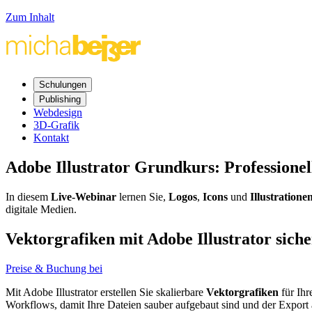
Zum Inhalt
Schulungen
Publishing
Webdesign
3D-Grafik
Kontakt
Adobe
Illustrator
Grundkurs:
Professionel
In diesem
Live
-Webinar
lernen Sie,
Logos
,
Icons
und
Illustratione
digitale Medien.
Vektorgrafiken mit Adobe
Illustrator
siche
Preise & Buchung bei
Mit Adobe
Illustrator
erstellen Sie skalierbare
Vektorgrafiken
für Ih
Workflows
, damit Ihre Dateien sauber aufgebaut sind und der Export