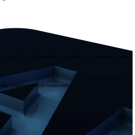
e
möglich. Eine Präsenzschulung bei Ihnen vor Ort bieten wir nach
Ihre Fragen individuell beantworten.