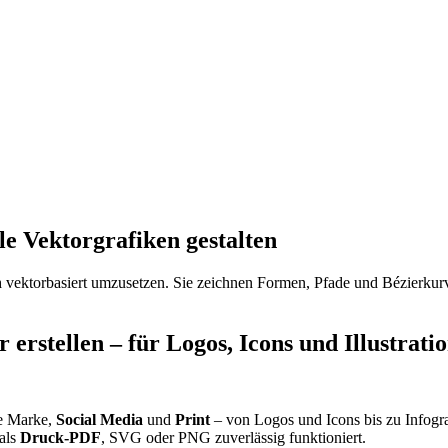
le Vektorgrafiken gestalten
n
vektorbasiert umzusetzen. Sie zeichnen Formen, Pfade und Bézierkurv
r erstellen – für Logos,
Icons
und Illustrati
re Marke,
Social Media
und
Print
– von Logos und
Icons
bis zu Infogr
 als
Druck-PDF
,
SVG
oder PNG zuverlässig funktioniert.