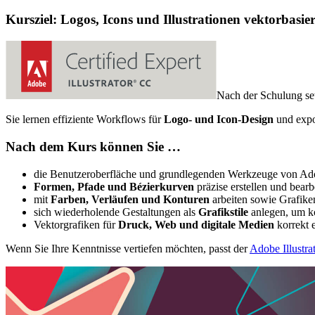
Kursziel: Logos,
Icons
und Illustrationen vektorbasi
Nach der Schulung s
Sie lernen effiziente
Workflows
für
Logo- und
Icon
-Design
und expo
Nach dem Kurs können Sie …
die Benutzeroberfläche und grundlegenden Werkzeuge von A
Formen, Pfade und Bézierkurven
präzise erstellen und bearb
mit
Farben, Verläufen und Konturen
arbeiten sowie Grafiken
sich wiederholende Gestaltungen als
Grafikstile
anlegen, um ko
Vektorgrafiken für
Druck,
Web
und digitale Medien
korrekt 
Wenn Sie Ihre Kenntnisse vertiefen möchten, passt der
Adobe
Illustra