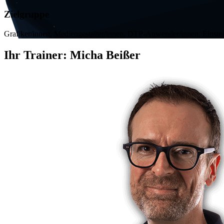
Zielgruppe
Grafiker/innen, Mediengestalter/innen, DTP-Anwender/innen, Einstei
Ihr Trainer:
Micha Beißer