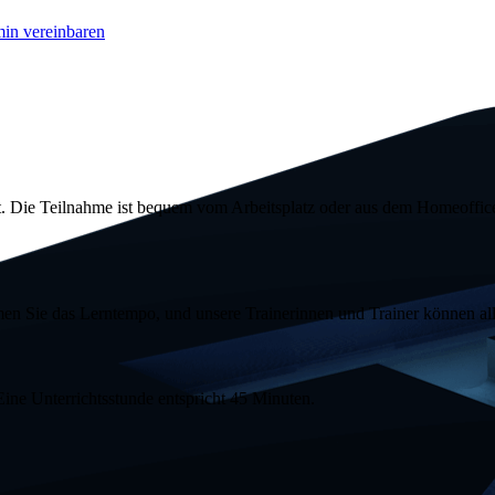
in vereinbaren
. Die Teilnahme ist bequem vom Arbeitsplatz oder aus dem
Homeoffic
n Sie das Lerntempo, und unsere Trainerinnen und Trainer können all 
Eine Unterrichtsstunde entspricht 45 Minuten.