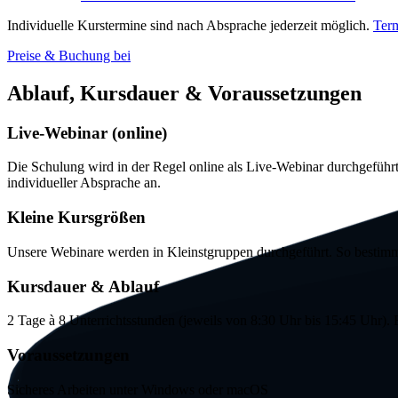
Individuelle Kurstermine sind nach Absprache jederzeit möglich.
Term
Preise & Buchung bei
Ablauf, Kursdauer & Voraussetzungen
Live
-Webinar (
online
)
Die Schulung wird in der Regel
online
als
Live
-Webinar durchgeführt
individueller Absprache an.
Kleine Kursgrößen
Unsere Webinare werden in Kleinstgruppen durchgeführt. So bestimme
Kursdauer & Ablauf
2 Tage à 8 Unterrichtsstunden (jeweils von 8:30 Uhr bis 15:45 Uhr). 
Voraussetzungen
Sicheres Arbeiten unter
Windows
oder
macOS