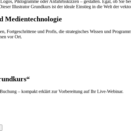
 Logos, Piktogramme oder Anfahrtsskizzen – gestalten. Egal, ob Sie b
 Dieser
Illustrator
Grundkurs ist der ideale Einstieg in die Welt der vekt
 Medien­technologie
nen, Fortgeschrittene und Profis, die strategisches Wissen und Programm
hnen vor Ort.
undkurs“
 Buchung – kompakt erklärt zur Vorbereitung auf Ihr
Live
-Webinar.