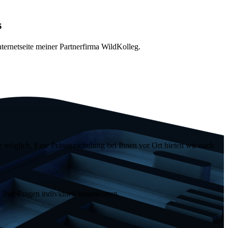
s
nternetseite meiner Partnerfirma WildKolleg.
e
möglich. Eine Präsenzschulung bei Ihnen vor Ort bieten wir nach
Ihre Fragen individuell beantworten.