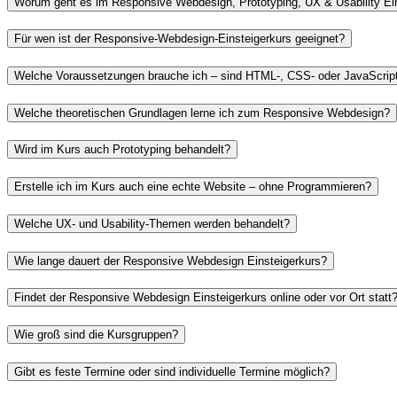
Worum geht es im
Responsive
Webdesign
,
Prototyping
, UX &
Usability
Ein
Für wen ist der
Responsive
-
Webdesign
-Einsteigerkurs geeignet?
Welche Voraussetzungen brauche ich – sind HTML-, CSS- oder
JavaScrip
Welche theoretischen Grundlagen lerne ich zum
Responsive
Webdesign
?
Wird im Kurs auch
Prototyping
behandelt?
Erstelle ich im Kurs auch eine echte
Website
– ohne Programmieren?
Welche UX- und
Usability
-Themen werden behandelt?
Wie lange dauert der
Responsive Webdesign
Einsteigerkurs?
Findet der
Responsive Webdesign
Einsteigerkurs
online
oder vor Ort statt
Wie groß sind die Kursgruppen?
Gibt es feste Termine oder sind individuelle Termine möglich?