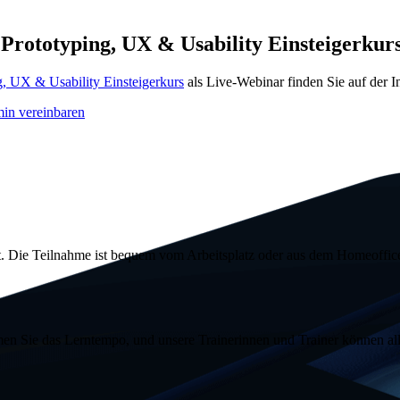
 Prototyping
, UX &
Usability
Einsteigerkur
g
, UX &
Usability
Einsteigerkurs
als
Live
-Webinar finden Sie auf der I
in vereinbaren
. Die Teilnahme ist bequem vom Arbeitsplatz oder aus dem
Homeoffic
n Sie das Lerntempo, und unsere Trainerinnen und Trainer können all 