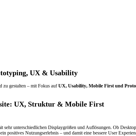
totyping
, UX &
Usability
d zu gestalten – mit Fokus auf
UX,
Usability
,
Mobile First
und
Proto
ite
: UX, Struktur &
Mobile First
it sehr unterschiedlichen
Display
größen und Auflösungen. Ob
Deskto
ist ein positives Nutzungserlebnis – und damit eine bessere
User Experien