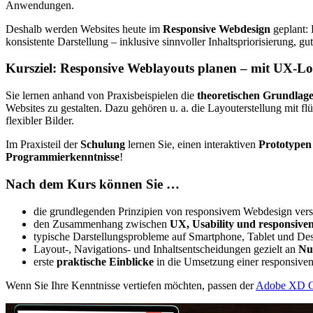
Anwendungen.
Deshalb werden
Websites
heute im
Responsive Webdesign
geplant: 
konsistente Darstellung – inklusive sinnvoller Inhaltspriorisierung, g
Kursziel: Responsive
Weblayouts
planen – mit UX-L
Sie lernen anhand von Praxisbeispielen die
theoretischen Grundlag
Websites
zu gestalten. Dazu gehören u. a. die
Layout
erstellung mit f
flexibler Bilder.
Im Praxisteil der
Schulung
lernen Sie, einen interaktiven
Prototypen
Programmierkenntnisse
!
Nach dem Kurs können Sie …
die grundlegenden Prinzipien von responsivem
Webdesign
vers
den Zusammenhang zwischen
UX,
Usability
und responsive
typische Darstellungsprobleme auf
Smartphone
,
Tablet
und
Des
Layout
-, Navigations- und Inhaltsentscheidungen gezielt an
Nu
erste
praktische Einblicke
in die Umsetzung einer responsive
Wenn Sie Ihre Kenntnisse vertiefen möchten, passen der
Adobe XD G