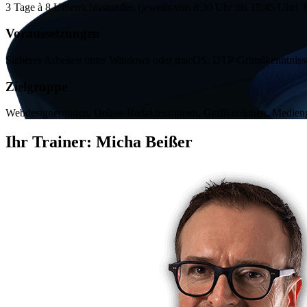
3 Tage à 8 Unterrichtsstunden (jeweils von 8:30 Uhr bis 15:45 Uhr). 
Voraussetzungen
Sicheres Arbeiten unter
Windows
oder
macOS
; DTP-Grundkenntnisse
Zielgruppe
Webdesigner/innen,
Online
-Redakteur/innen, Grafiker/innen, Medieng
Ihr Trainer:
Micha Beißer