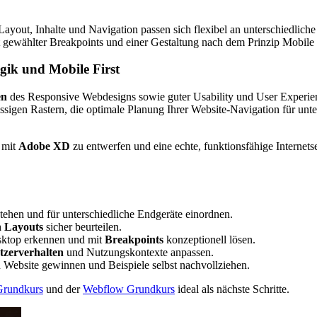
Layout, Inhalte und Navigation passen sich flexibel an unterschiedlic
ut gewählter
Breakpoints
und einer Gestaltung nach dem Prinzip
Mobile 
ogik und
Mobile First
en
des
Responsive Webdesigns
sowie guter
Usability
und
User Experie
lüssigen Rastern, die optimale Planung Ihrer
Website
-Navigation für unt
mit
Adobe XD
zu entwerfen und eine echte, funktionsfähige Internets
tehen und für unterschiedliche Endgeräte einordnen.
n
Layouts
sicher beurteilen.
ktop
erkennen und mit
Breakpoints
konzeptionell lösen.
tzerverhalten
und Nutzungskontexte anpassen.
n
Website
gewinnen und Beispiele selbst nachvollziehen.
rundkurs
und der
Webflow
Grundkurs
ideal als nächste Schritte.