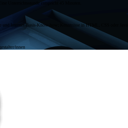
Eine Unterrichtsstunde entspricht 45 Minuten.
 und Internet-Basis-
Know-how
; Kenntnisse in HTML, CSS oder
Java
estalter/innen