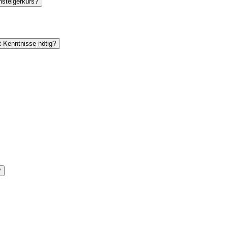
steigerkurs?
t
-Kenntnisse nötig?
?