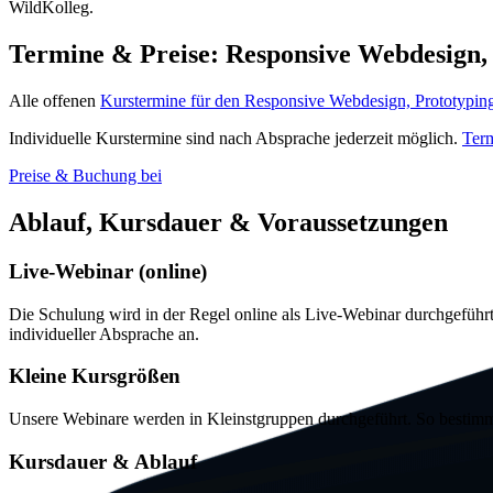
WildKolleg.
Termine & Preise:
Responsive Webdesign,
Alle offenen
Kurstermine für den
Responsive Webdesign, Prototypin
Individuelle Kurstermine sind nach Absprache jederzeit möglich.
Term
Preise & Buchung bei
Ablauf, Kursdauer & Voraussetzungen
Live
-Webinar (
online
)
Die Schulung wird in der Regel
online
als
Live
-Webinar durchgeführt
individueller Absprache an.
Kleine Kursgrößen
Unsere Webinare werden in Kleinstgruppen durchgeführt. So bestimme
Kursdauer & Ablauf