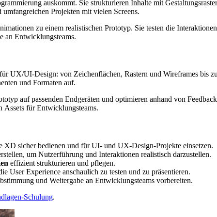
ogrammierung auskommt. Sie strukturieren Inhalte mit Gestaltungsras
i umfangreichen Projekten mit vielen
Screens
.
ationen zu einem realistischen Prototyp. Sie testen die Interaktionen
be an Entwicklungsteams.
D
für UX/
UI
-Design: von Zeichenflächen, Rastern und
Wireframes
bis z
enten und Formaten auf.
 Prototyp auf passenden Endgeräten und optimieren anhand von
Feedback
on
Assets
für Entwicklungsteams.
 XD sicher bedienen und für
UI
- und UX-Design-Projekte einsetzen.
rstellen, um Nutzerführung und Interaktionen realistisch darzustellen.
ten
effizient strukturieren und pflegen.
die
User Experience
anschaulich zu testen und zu präsentieren.
Abstimmung und Weitergabe an Entwicklungsteams vorbereiten.
dlagen-Schulung
.