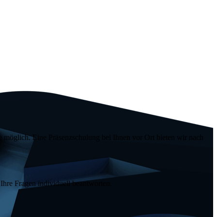
e
möglich. Eine Präsenzschulung bei Ihnen vor Ort bieten wir nach
hre Fragen individuell beantworten.