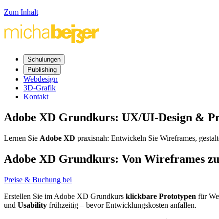
Zum Inhalt
Schulungen
Publishing
Webdesign
3D-Grafik
Kontakt
Adobe XD Grundkurs:
UX/UI-Design
&
Pr
Lernen Sie
Adobe XD
praxisnah: Entwickeln Sie
Wireframes
, gestal
Adobe XD Grundkurs: Von
Wireframes
zu
Preise & Buchung bei
Erstellen Sie im Adobe XD Grundkurs
klickbare Prototypen
für
We
und
Usability
frühzeitig – bevor Entwicklungskosten anfallen.