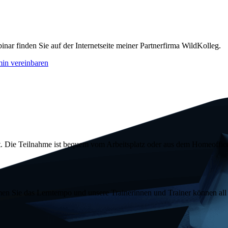
inar finden Sie auf der Internetseite meiner Partnerfirma WildKolleg.
in vereinbaren
. Die Teilnahme ist bequem vom Arbeitsplatz oder aus dem
Homeoffic
n Sie das Lerntempo und unsere Trainerinnen und Trainer können all I