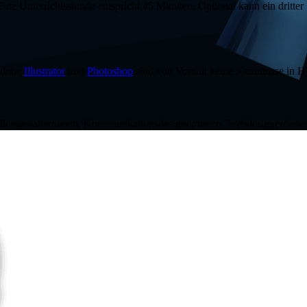
Eine Unterrichtsstunde entspricht 45 Minuten. Optional kann ein dritt
 Adobe
Illustrator
und
Photoshop
sind von Vorteil; keine Kenntnisse i
diengestalter/innen, Kommunikationsdesigner/innen,
Web
designer/inne