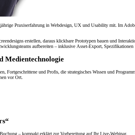
gjährige Praxiserfahrung in
Webdesign
,
UX
und
Usability
mit. Im Adob
creendesigns
erstellen, daraus klickbare Prototypen bauen und Interakt
ntwicklungsteams aufbereiten – inklusive
Asset
-Export, Spezifikatione
 Medien­technologie
nen, Fortgeschrittene und Profis, die strategisches Wissen und Programm
hnen vor Ort.
rs“
 Buchung – kompakt erklärt zur Vorbereitung auf Ihr
Live
-Webinar.