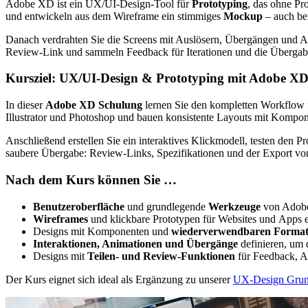
Adobe XD ist ein UX/
UI
-
Design
-
Tool
für
Prototyping
, das ohne Pr
und entwickeln aus dem
Wireframe
ein stimmiges
Mockup
– auch be
Danach verdrahten Sie die
Screens
mit Auslösern, Übergängen und Anim
Review
-Link und sammeln
Feedback
für Iterationen und die Überga
Kursziel:
UX/UI
-Design &
Prototyping
mit Adobe X
In dieser
Adobe XD Schulung
lernen Sie den kompletten
Workflow
Illustrator
und
Photoshop
und bauen konsistente Layouts mit Kompon
Anschließend erstellen Sie ein interaktives Klickmodell, testen den
saubere Übergabe:
Review
-Links, Spezifikationen und der Export v
Nach dem Kurs können Sie …
Benutzeroberfläche
und grundlegende
Werkzeuge
von Adobe
Wireframes
und klickbare Prototypen für
Websites
und
Apps
e
Designs mit Komponenten und
wiederverwendbaren Forma
Interaktionen, Animationen und Übergänge
definieren, um 
Designs mit
Teilen- und
Review
-Funktionen
für
Feedback
, 
Der Kurs eignet sich ideal als Ergänzung zu unserer
UX-Design Grun