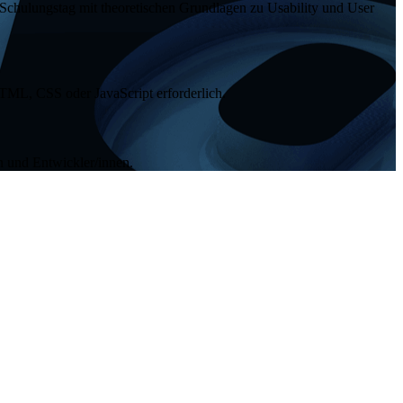
er Schulungstag mit theoretischen Grundlagen zu
Usability
und
User
n HTML, CSS oder
JavaScript
erforderlich.
n und Entwickler/innen.