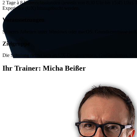
2 Tage à 8 Unterrichtsstunden (jeweils von 8:30 Uhr bis 15:45 Uhr). 
Experience
(UX) hinzugebucht werden.
Voraussetzungen
Sicheres Arbeiten unter
Windows
oder
macOS
; Grundkenntnisse in
Zielgruppe
Die Schulung richtet sich an UX-Designer/innen, Grafiker/innen, Me
Ihr Trainer:
Micha Beißer