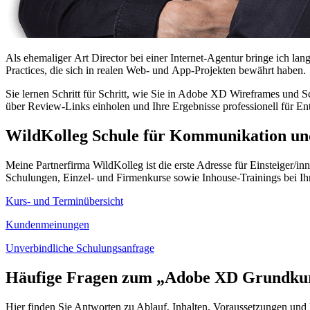
Als ehemaliger
Art Director
bei einer Internet-Agentur bringe ich lan
Practices
, die sich in realen
Web
- und
App
-Projekten bewährt haben.
Sie lernen Schritt für Schritt, wie Sie in Adobe XD
Wireframes
und
S
über
Review
-Links einholen und Ihre Ergebnisse professionell für E
WildKolleg
Schule für Kommunikation und
Meine Partnerfirma WildKolleg ist die erste Adresse für Einsteiger/in
Schulungen, Einzel- und Firmenkurse sowie
Inhouse
-Trainings bei I
Kurs- und Terminübersicht
Kundenmeinungen
Unverbindliche Schulungsanfrage
Häufige Fragen zum „Adobe
XD
Grundku
Hier finden Sie Antworten zu Ablauf, Inhalten, Voraussetzungen und